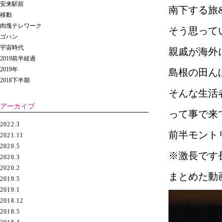
安来駅前
南下する旅
移動
肉塊テレワーク
そう思って
ゴハン
宇宙時代
親戚が海外
2019前半経過
2019年
島根の田ん
2018下半期
そんな生活
アーカイブ
って事で来
2022.3
前半モント
2021.11
2020.5
※激長です
2020.3
2020.2
まとめた動
2019.5
2019.1
2018.12
2018.5