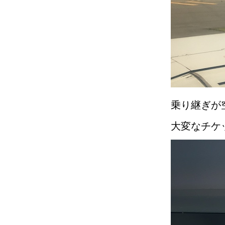
乗り継ぎが
大変なチケ